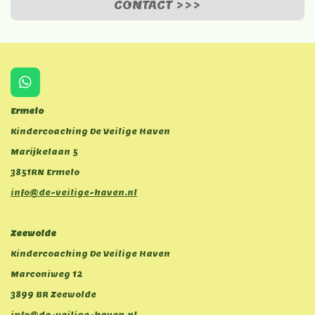
CONTACT >>>
W
h
Ermelo
a
t
Kindercoaching De Veilige Haven
s
Marijkelaan 5
A
p
3851RN Ermelo
p
info@de-veilige-haven.nl
Zeewolde
Kindercoaching De Veilige Haven
Marconiweg 12
3899 BR Zeewolde
info@de-veilige-haven.nl