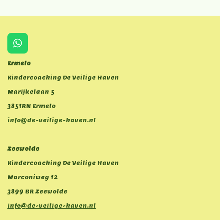
W
h
Ermelo
a
t
Kindercoaching De Veilige Haven
s
Marijkelaan 5
A
p
3851RN Ermelo
p
info@de-veilige-haven.nl
Zeewolde
Kindercoaching De Veilige Haven
Marconiweg 12
3899 BR Zeewolde
info@de-veilige-haven.nl