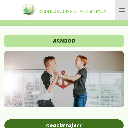
Ga
KINDERCOACHING DE VEILIGE HAVEN
direct
naar
de
hoofdinhoud
AANBOD
Coachtraject